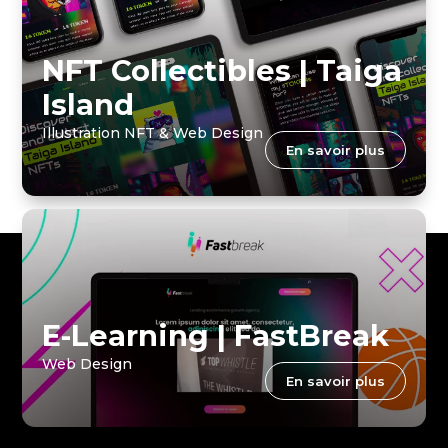
NFT Collectibles | Taiga
Island
Illustration NFT & Web Design
En savoir plus
E-Learning | FastBreak
Web Design
En savoir plus