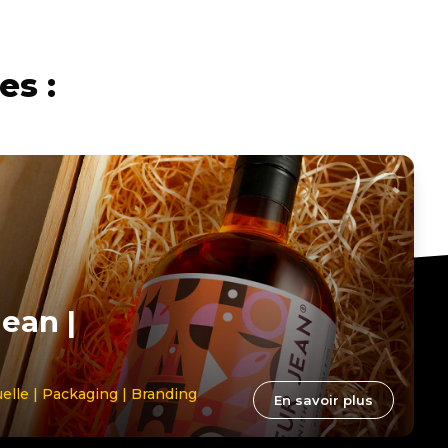
es :
ean |
uelle | Packaging | Branding
En savoir plus